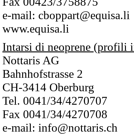
Fax 00423/3758875
e-mail:
cboppart@equisa.li
www.equisa.li
Intarsi di neoprene (profil
Nottaris AG
Bahnhofstrasse 2
CH-3414 Oberburg
Tel. 0041/34/4270707
Fax 0041/34/4270708
e-mail:
info@nottaris.ch