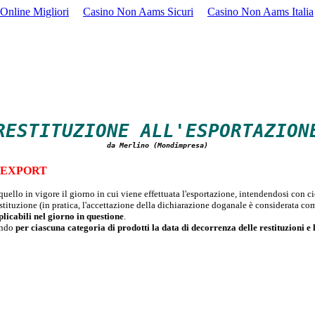
Online Migliori
Casino Non Aams Sicuri
Casino Non Aams Italia
RESTITUZIONE ALL'ESPORTAZION
da Merlino (Mondimpresa)
'EXPORT
quello in vigore il giorno in cui viene effettuata l'esportazione, intendendosi con ci
stituzione (in pratica, l'accettazione della dichiarazione doganale è considerata co
plicabili nel giorno in questione
.
ando
per ciascuna categoria di prodotti la data di decorrenza delle restituzioni e 