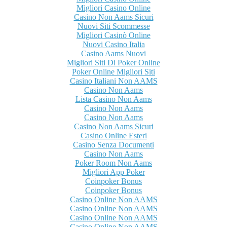
Migliori Casino Online
Casino Non Aams Sicuri
Nuovi Siti Scommesse
Migliori Casinò Online
Nuovi Casino Italia
Casino Aams Nuovi
Migliori Siti Di Poker Online
Poker Online Migliori Siti
Casino Italiani Non AAMS
Casino Non Aams
Lista Casino Non Aams
Casino Non Aams
Casino Non Aams
Casino Non Aams Sicuri
Casino Online Esteri
Casino Senza Documenti
Casino Non Aams
Poker Room Non Aams
Migliori App Poker
Coinpoker Bonus
Coinpoker Bonus
Casino Online Non AAMS
Casino Online Non AAMS
Casino Online Non AAMS
Casino Online Non AAMS