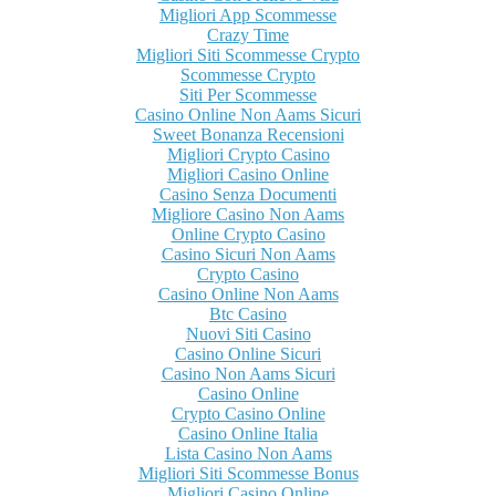
Migliori App Scommesse
Crazy Time
Migliori Siti Scommesse Crypto
Scommesse Crypto
Siti Per Scommesse
Casino Online Non Aams Sicuri
Sweet Bonanza Recensioni
Migliori Crypto Casino
Migliori Casino Online
Casino Senza Documenti
Migliore Casino Non Aams
Online Crypto Casino
Casino Sicuri Non Aams
Crypto Casino
Casino Online Non Aams
Btc Casino
Nuovi Siti Casino
Casino Online Sicuri
Casino Non Aams Sicuri
Casino Online
Crypto Casino Online
Casino Online Italia
Lista Casino Non Aams
Migliori Siti Scommesse Bonus
Migliori Casino Online