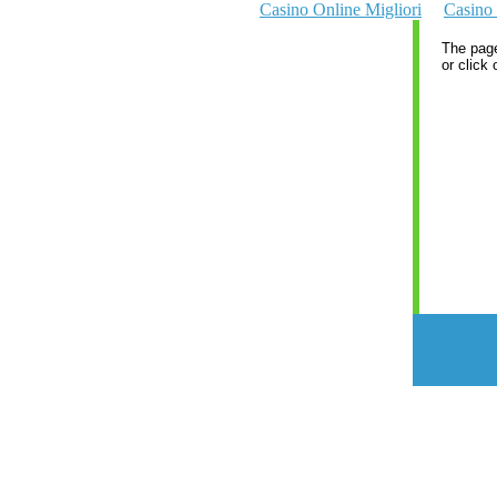
Casino Online Migliori
Casino 
The page
or click