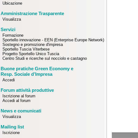
Ubicazione
Amministrazione Trasparente
Visualizza
Servizi
Formazione
Sportello innovazione - EEN (Enterprise Europe Network)
Sostegno e promozione d'impresa
Sportello Tuscia Viterbese
Progetto Sportello Unico Tuscia
Centro Studi e ricerche sul nocciolo e castagno
Buone pratiche Green Economy e
Resp. Sociale d’Impresa
Accedi
Forum attività produttive
Iscrizione al forum
Accedi al forum
News e comunicati
Visualizza
Mailing list
Iscrizione