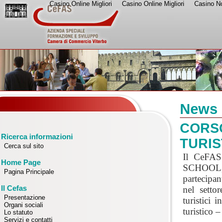
Casino Online Migliori
Casino Online Migliori
Casino N
News 
CORSO
Ricerca informazioni
TURIS
Cerca sul sito
Il CeFAS
Home Page
SCHOOL, 
Pagina Principale
partecipan
Il Cefas
nel setto
Presentazione
turistici 
Organi sociali
turistico –
Lo statuto
Servizi e contatti