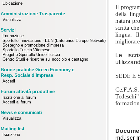
Ubicazione
Il progra
della lin
Amministrazione Trasparente
Visualizza
natura pro
scritta ch
Servizi
lingua. 
Formazione
Sportello innovazione - EEN (Enterprise Europe Network)
migliorare
Sostegno e promozione d'impresa
Sportello Tuscia Viterbese
Le iscri
Progetto Sportello Unico Tuscia
Centro Studi e ricerche sul nocciolo e castagno
utilizzan
Buone pratiche Green Economy e
Resp. Sociale d’Impresa
SEDE E 
Accedi
Ce.F.A.S.
Forum attività produttive
Tedesch
Iscrizione al forum
Accedi al forum
formazion
News e comunicati
Visualizza
Mailing list
Document
Iscrizione
md.iscr 