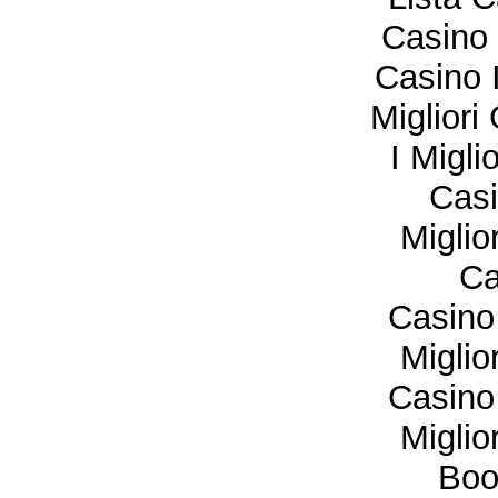
Casino
Casino 
Miglior
I Migli
Cas
Miglio
Ca
Casino
Miglio
Casino
Miglio
Boo