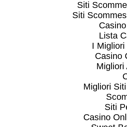
Siti Scomme
Siti Scommes
Casino
Lista 
I Miglio
Casino 
Miglior
C
Migliori S
Scom
Siti 
Casino Onl