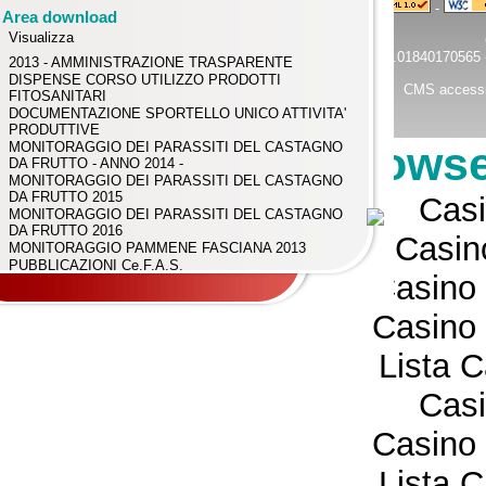
-
Area download
Visualizza
P.I.01840170565
2013 - AMMINISTRAZIONE TRASPARENTE
DISPENSE CORSO UTILIZZO PRODOTTI
CMS accessibi
FITOSANITARI
DOCUMENTAZIONE SPORTELLO UNICO ATTIVITA'
PRODUTTIVE
Browse
MONITORAGGIO DEI PARASSITI DEL CASTAGNO
DA FRUTTO - ANNO 2014 -
MONITORAGGIO DEI PARASSITI DEL CASTAGNO
DA FRUTTO 2015
Cas
MONITORAGGIO DEI PARASSITI DEL CASTAGNO
DA FRUTTO 2016
Siti Casi
MONITORAGGIO PAMMENE FASCIANA 2013
PUBBLICAZIONI Ce.F.A.S.
Casino
Casino
Lista 
Cas
Casino
Lista 