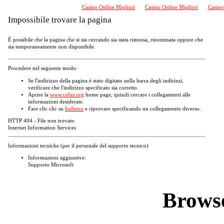
Casino Online Migliori
Casino Online Migliori
Casino
Impossibile trovare la pagina
È possibile che la pagina che si sta cercando sia stata rimossa, rinominata oppure che
sia temporaneamente non disponibile.
Procedere nel seguente modo:
Se l'indirizzo della pagina è stato digitato nella barra degli indirizzi,
verificare che l'indirizzo specificato sia corretto.
Aprire la
www.cefas.org
home page, quindi cercare i collegamenti alle
informazioni desiderate.
Fare clic clic su
Indietro
e riprovare specificando un collegamento diverso.
HTTP 404 - File non trovato
Internet Information Services
Informazioni tecniche (per il personale del supporto tecnico)
Informazioni aggiuntive:
Supporto Microsoft
Browse