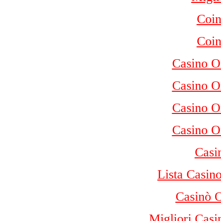
Coin
Coin
Casino 
Casino 
Casino 
Casino 
Casi
Lista Casi
Casinò 
Migliori Cas