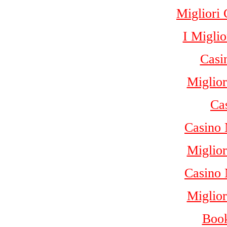
Migliori
I Miglio
Casi
Miglior
Ca
Casino 
Miglior
Casino 
Miglior
Book