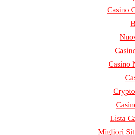
Casino 
B
Nuov
Casino
Casino 
Ca
Crypto
Casino
Lista 
Migliori S