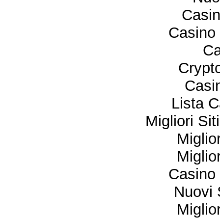
Casin
Casino
Ca
Crypt
Casin
Lista 
Migliori S
Miglio
Miglio
Casino
Nuovi 
Miglio