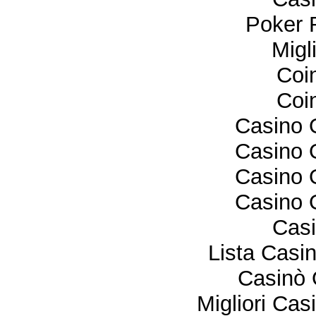
Poker
Migl
Coi
Coi
Casino 
Casino 
Casino 
Casino 
Cas
Lista Cas
Casinò 
Migliori Ca